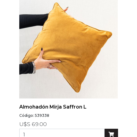
Modelos
Abstracto
Arabesco
Botanico
Escoces Y
Cuadrille
Espiga
Flor
Geometria
Guardas
Infantiles
Almohadón Mirja Saffron L
Infantiles
Código: 539338
Ladrillo
U$S 69.00
Liso