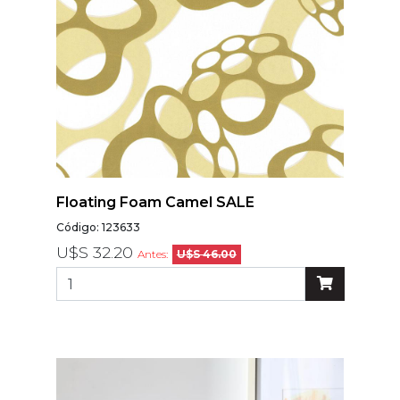
Floating Foam Camel SALE
Código: 123633
U$S 32.20
Antes:
U$S 46.00