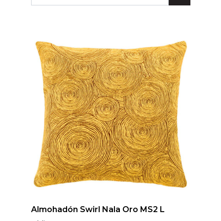
Lunares
Madera
Ondas
Pop
Raya
Rombos
SALE 1 Rollo
SALE
Oportunidades
Textura
Varios
Filtrar
Almohadón Swirl Nala Oro MS2 L