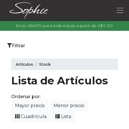
Envío GRATIS para todo el país a partir de U$S 120
×
Filtrar
Categorías
Artículos
Stock
Lista de Artículos
Filtrar
por
Ordenar por:
color
Mayor precio
Menor precio
Cuadrícula
Lista