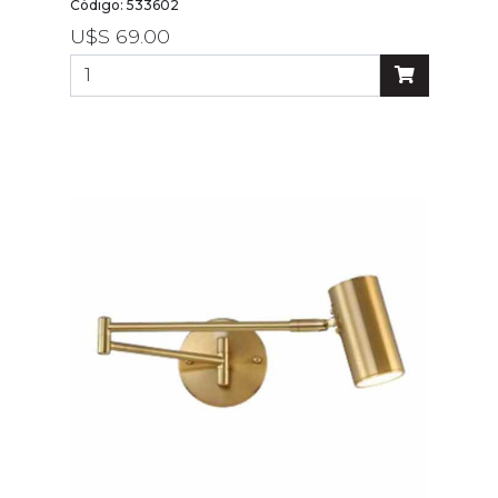
por
Código: 533602
precio
U$S 69.00