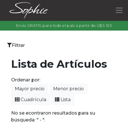
Envío GRATIS para todo el país a partir de U$S 120
×
Filtrar
Categorías
Lista de Artículos
Ordenar por:
Filtrar
Mayor precio
Menor precio
por
color
Cuadrícula
Lista
No se econtraron resultados para su
búsqueda: " - ".