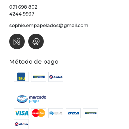
Lunares
091 698 802
Madera
4244 9937
Ondas
sophie.empapelados@gmail.com
Pop
Raya
Rombos
SALE 1 Rollo
Método de pago
SALE
Oportunidades
Textura
Varios
Filtrar