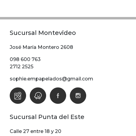
Modelos
Abstracto
Arabesco
Sucursal Montevideo
Botanico
Escoces Y
José María Montero 2608
Cuadrille
098 600 763
Espiga
2712 2525
Flor
sophie.empapelados@gmail.com
Geometria
Guardas
Infantiles
Infantiles
Sucursal Punta del Este
Ladrillo
Liso
Calle 27 entre 18 y 20