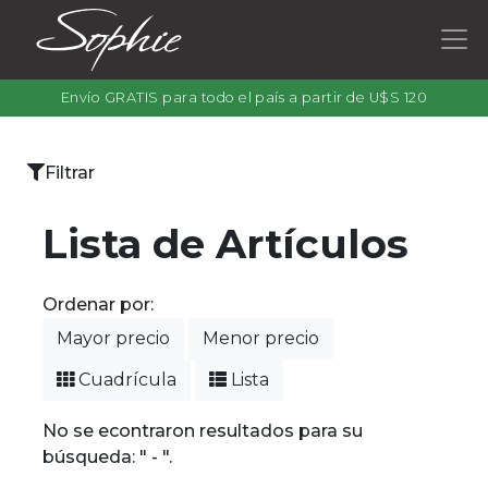
Envío GRATIS para todo el país a partir de U$S 120
×
Filtrar
Categorías
Lista de Artículos
Ordenar por:
Filtrar
Mayor precio
Menor precio
por
color
Cuadrícula
Lista
No se econtraron resultados para su
búsqueda: " - ".