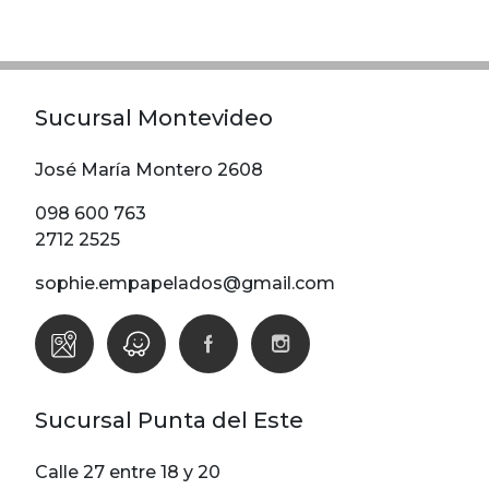
Modelos
Abstracto
Arabesco
Sucursal Montevideo
Botanico
Escoces Y
José María Montero 2608
Cuadrille
098 600 763
Espiga
2712 2525
Flor
sophie.empapelados@gmail.com
Geometria
Guardas
Infantiles
Infantiles
Sucursal Punta del Este
Ladrillo
Liso
Calle 27 entre 18 y 20