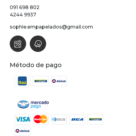
Lunares
091 698 802
Madera
4244 9937
Ondas
sophie.empapelados@gmail.com
Pop
Raya
Rombos
SALE 1 Rollo
Método de pago
SALE
Oportunidades
Textura
Varios
Filtrar