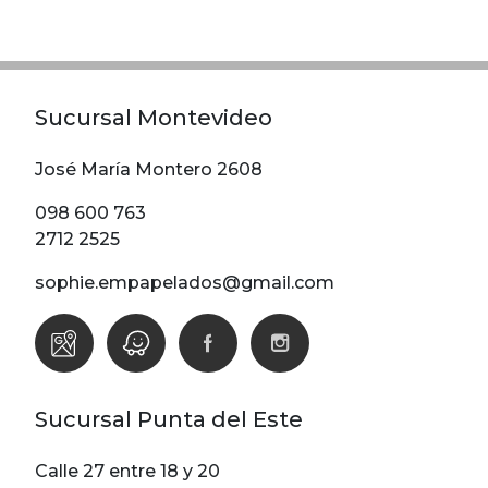
Modelos
Abstracto
Arabesco
Sucursal Montevideo
Botanico
Escoces Y
José María Montero 2608
Cuadrille
098 600 763
Espiga
2712 2525
Flor
sophie.empapelados@gmail.com
Geometria
Guardas
Infantiles
Infantiles
Sucursal Punta del Este
Ladrillo
Liso
Calle 27 entre 18 y 20