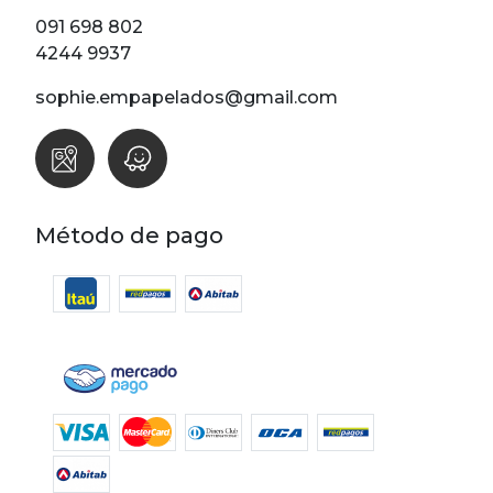
Lunares
091 698 802
Madera
4244 9937
Ondas
sophie.empapelados@gmail.com
Pop
Raya
Rombos
SALE 1 Rollo
Método de pago
SALE
Oportunidades
Textura
Varios
Filtrar