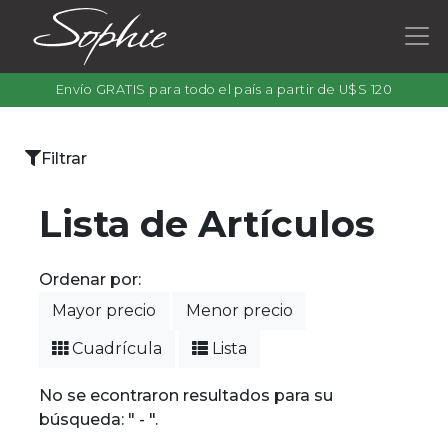
Envío GRATIS para todo el país a partir de U$S 120
×
Filtrar
Categorías
Lista de Artículos
Ordenar por:
Filtrar
Mayor precio
Menor precio
por
color
Cuadrícula
Lista
No se econtraron resultados para su
búsqueda: " - ".