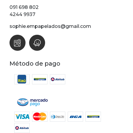
Lunares
091 698 802
Madera
4244 9937
Ondas
sophie.empapelados@gmail.com
Pop
Raya
Rombos
SALE 1 Rollo
Método de pago
SALE
Oportunidades
Textura
Varios
Filtrar