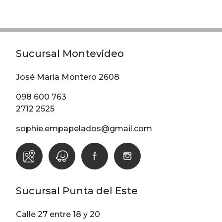
Modelos
Abstracto
Arabesco
Sucursal Montevideo
Botanico
Escoces Y
José María Montero 2608
Cuadrille
098 600 763
Espiga
2712 2525
Flor
sophie.empapelados@gmail.com
Geometria
Guardas
Infantiles
Infantiles
Sucursal Punta del Este
Ladrillo
Liso
Calle 27 entre 18 y 20