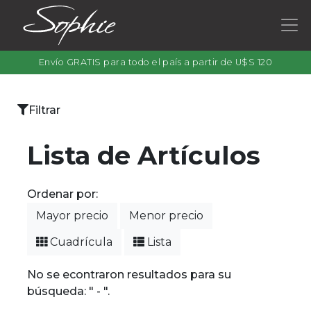
Envío GRATIS para todo el país a partir de U$S 120
×
Filtrar
Categorías
Lista de Artículos
Ordenar por:
Filtrar
Mayor precio
Menor precio
por
color
Cuadrícula
Lista
No se econtraron resultados para su
búsqueda: " - ".