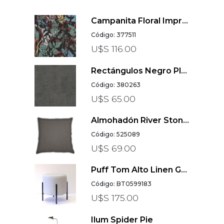
Campanita Floral Impressions Negro
Código: 377511
U$S 116.00
Rectángulos Negro Plata Cuba
Código: 380263
U$S 65.00
Almohadón River Stone L
Código: 525089
U$S 69.00
Puff Tom Alto Linen Gris Claro
Código: BT0599183
U$S 175.00
Ilum Spider Pie