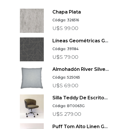
Chapa Plata
Código: 326516
U$S 99.00
Líneas Geométricas Gris Oscuro David Vienna Metropolitan Travel Styles
Código: 391184
U$S 79.00
Almohadón River Silver L
Código: 525065
U$S 69.00
Silla Teddy De Escritorio Giratoria En Gris
Código: BT0063G
U$S 279.00
Puff Tom Alto Linen Gris Claro