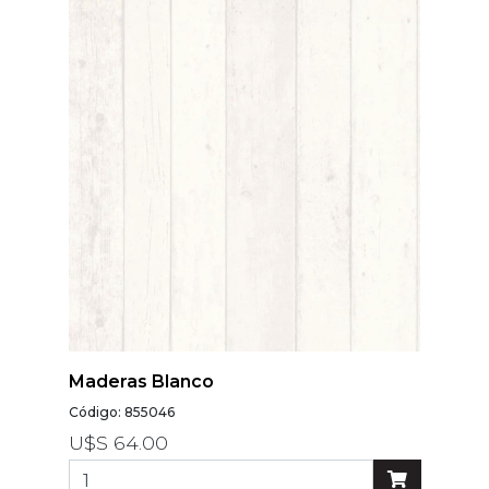
Modelos
Abstracto
Arabesco
Botanico
Escoces Y
Cuadrille
Espiga
Flor
Geometria
Guardas
Infantiles
Maderas Blanco
Infantiles
Código: 855046
Ladrillo
U$S 64.00
Liso