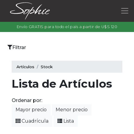
Envío GRATIS para todo el país a partir de U$S 120
×
Filtrar
Categorías
Artículos
Stock
Lista de Artículos
Filtrar
por
Ordenar por:
color
Mayor precio
Menor precio
Cuadrícula
Lista