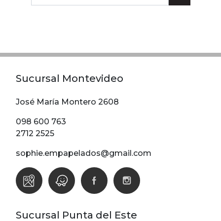
Lunares
Madera
Ondas
Pop
Raya
Sucursal Montevideo
Rombos
SALE 1 Rollo
José María Montero 2608
098 600 763
SALE
2712 2525
Oportunidades
sophie.empapelados@gmail.com
Textura
Varios
Filtrar
Sucursal Punta del Este