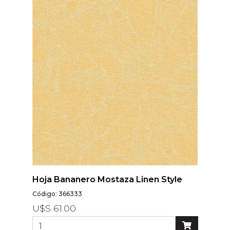
Modelos
Abstracto
Arabesco
Botanico
Escoces Y
Cuadrille
Espiga
Flor
Geometria
Guardas
Infantiles
Hoja Bananero Mostaza Linen Style
Infantiles
Código: 366333
Ladrillo
U$S 61.00
Liso