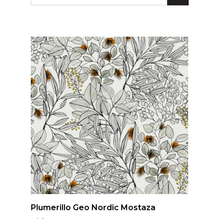
Lunares
Madera
Ondas
Pop
Raya
Rombos
SALE 1 Rollo
SALE
Oportunidades
Textura
Varios
Filtrar
Plumerillo Geo Nordic Mostaza