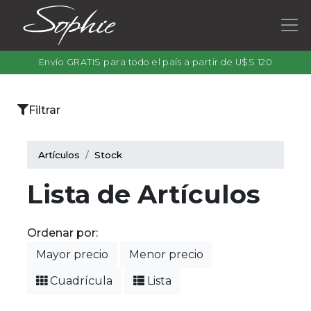
Envío GRATIS para todo el país a partir de U$S 120
×
Filtrar
Categorías
Artículos
Stock
Lista de Artículos
Filtrar
por
Ordenar por:
color
Mayor precio
Menor precio
Cuadrícula
Lista