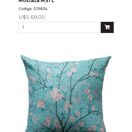
por
Mostaza MS1 L
precio
Código: 529834
U$S 69.00