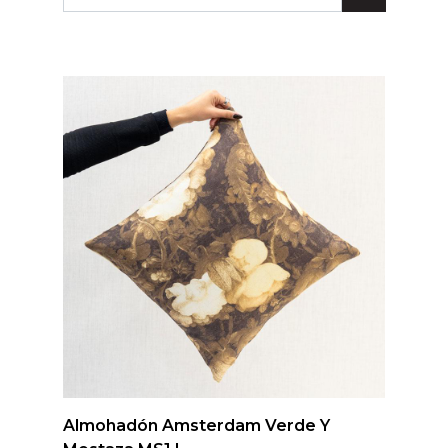
Lunares
Madera
Ondas
Pop
Raya
Rombos
SALE 1 Rollo
SALE
Oportunidades
Textura
Varios
Filtrar
Almohadón Amsterdam Verde Y