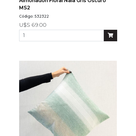
Almohadón Floral Nala Gris Oscuro
MS2
Código: 532322
U$S 69.00