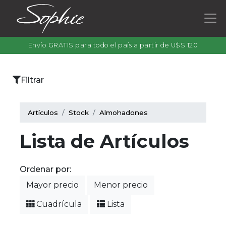
Envío GRATIS para todo el país a partir de U$S 120
×
Filtrar
Categorías
Artículos
Stock
Almohadones
Lista de Artículos
Filtrar
por
Ordenar por:
color
Mayor precio
Menor precio
Cuadrícula
Lista