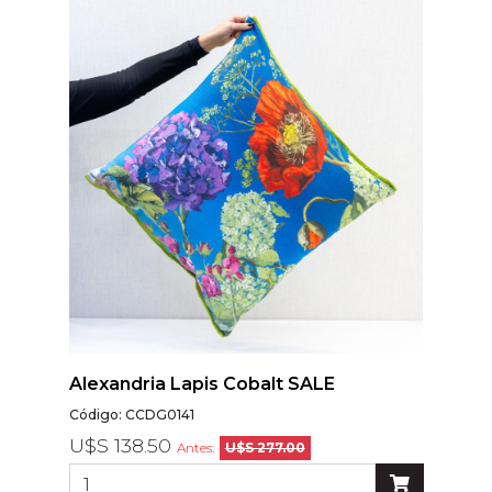
Modelos
Abstracto
Arabesco
Botanico
Escoces Y
Cuadrille
Espiga
Flor
Geometria
Guardas
Infantiles
Alexandria Lapis Cobalt SALE
Infantiles
Código: CCDG0141
Ladrillo
U$S 138.50
Antes:
U$S 277.00
Liso