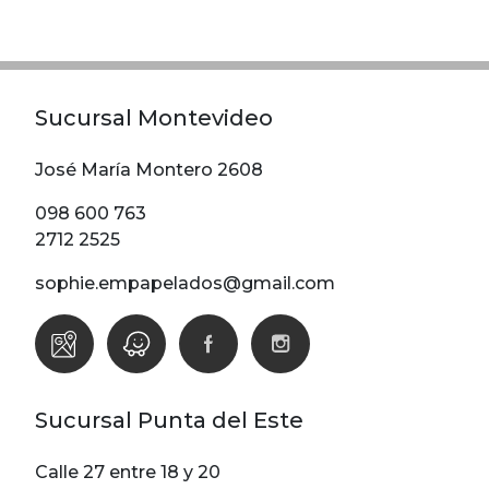
Modelos
Abstracto
Arabesco
Sucursal Montevideo
Botanico
Escoces Y
José María Montero 2608
Cuadrille
098 600 763
Espiga
2712 2525
Flor
sophie.empapelados@gmail.com
Geometria
Guardas
Infantiles
Infantiles
Sucursal Punta del Este
Ladrillo
Liso
Calle 27 entre 18 y 20