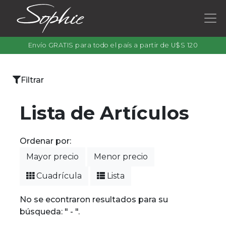
Envío GRATIS para todo el país a partir de U$S 120
×
Filtrar
Categorías
Lista de Artículos
Ordenar por:
Filtrar
Mayor precio
Menor precio
por
color
Cuadrícula
Lista
No se econtraron resultados para su
búsqueda: " - ".