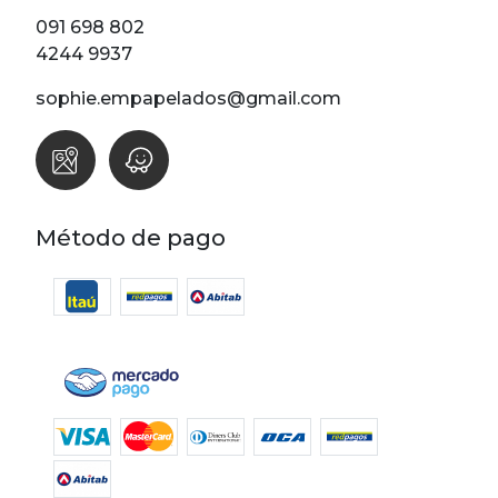
Lunares
091 698 802
Madera
4244 9937
Ondas
sophie.empapelados@gmail.com
Pop
Raya
Rombos
SALE 1 Rollo
Método de pago
SALE
Oportunidades
Textura
Varios
Filtrar