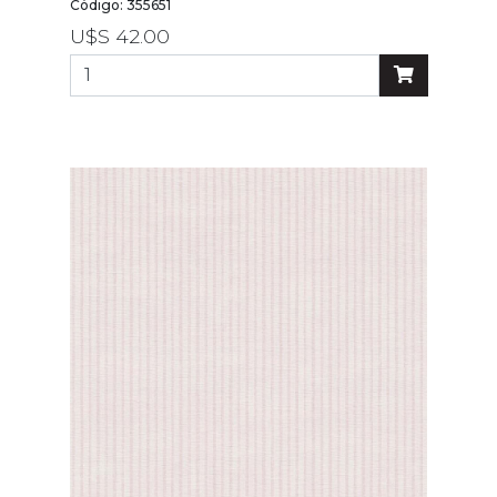
por
Código: 355651
precio
U$S 42.00