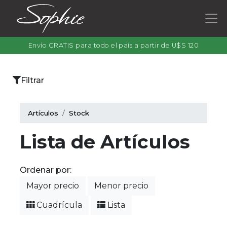
Envío GRATIS para todo el país a partir de U$S 120
×
Filtrar
Categorías
Artículos
Stock
Lista de Artículos
Filtrar
por
Ordenar por:
color
Mayor precio
Menor precio
Cuadrícula
Lista