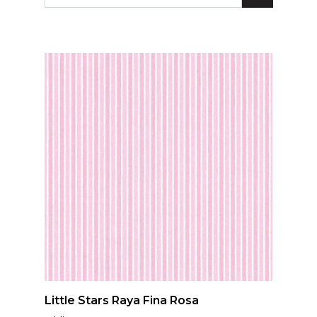
Lunares
Madera
Ondas
Pop
Raya
Rombos
SALE 1 Rollo
SALE
Oportunidades
Textura
Varios
Filtrar
Little Stars Raya Fina Rosa