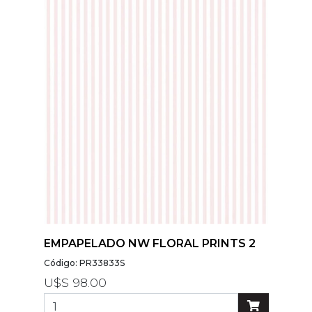
Modelos
Abstracto
Arabesco
Botanico
Escoces Y
Cuadrille
Espiga
Flor
Geometria
Guardas
Infantiles
EMPAPELADO NW FLORAL PRINTS 2
Infantiles
Código: PR33833S
Ladrillo
U$S 98.00
Liso