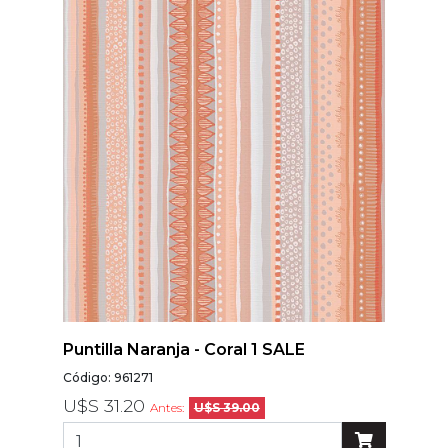
Modelos
Abstracto
Arabesco
Botanico
Escoces Y
Cuadrille
Espiga
Flor
Geometria
Guardas
Infantiles
Puntilla Naranja - Coral 1 SALE
Infantiles
Código: 961271
Ladrillo
U$S 31.20
Antes:
U$S 39.00
Liso