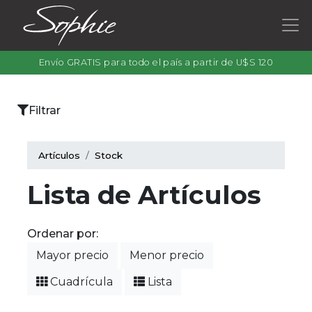
Envío GRATIS para todo el país a partir de U$S 120
×
Filtrar
Categorías
Artículos
Stock
Lista de Artículos
Filtrar
por
Ordenar por:
color
Mayor precio
Menor precio
Cuadrícula
Lista