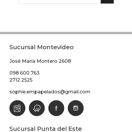
Lunares
Madera
Ondas
Pop
Raya
Sucursal Montevideo
Rombos
SALE 1 Rollo
José María Montero 2608
098 600 763
SALE
2712 2525
Oportunidades
sophie.empapelados@gmail.com
Textura
Varios
Filtrar
Sucursal Punta del Este