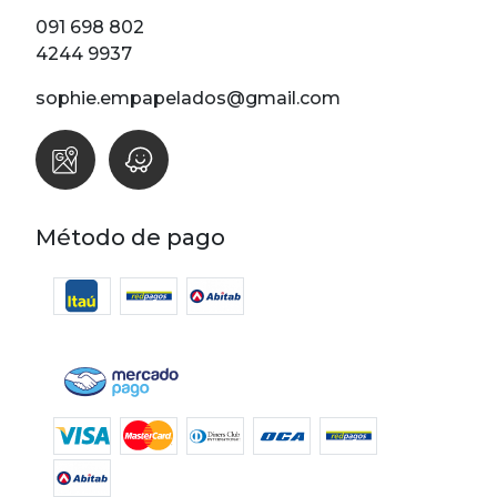
Lunares
091 698 802
Madera
4244 9937
Ondas
sophie.empapelados@gmail.com
Pop
Raya
Rombos
SALE 1 Rollo
Método de pago
SALE
Oportunidades
Textura
Varios
Filtrar