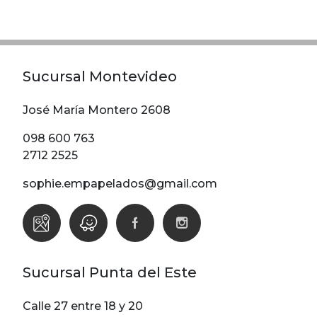
Modelos
Abstracto
Arabesco
Sucursal Montevideo
Botanico
Escoces Y
José María Montero 2608
Cuadrille
098 600 763
Espiga
2712 2525
Flor
sophie.empapelados@gmail.com
Geometria
Guardas
Infantiles
Infantiles
Sucursal Punta del Este
Ladrillo
Liso
Calle 27 entre 18 y 20