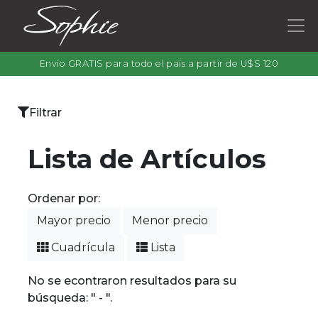
Envío GRATIS para todo el país a partir de U$S 120
×
Filtrar
Categorías
Lista de Artículos
Ordenar por:
Filtrar
Mayor precio
Menor precio
por
color
Cuadrícula
Lista
No se econtraron resultados para su
búsqueda: " - ".