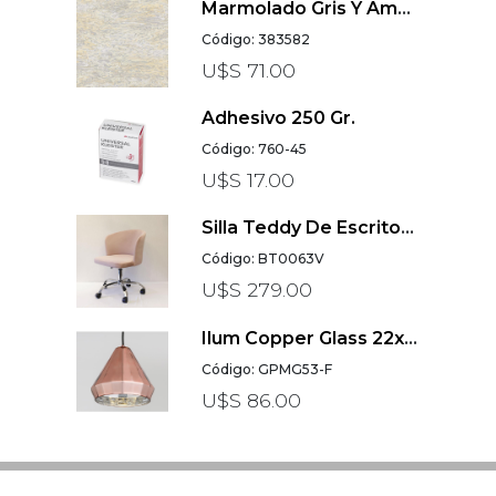
Marmolado Gris Y Amarillo My Home My Spa
Código: 383582
U$S 71.00
Adhesivo 250 Gr.
Código: 760-45
U$S 17.00
Silla Teddy De Escritorio Giratoria En Velvet Rosa 1
Código: BT0063V
U$S 279.00
Ilum Copper Glass 22x18 Facetada Flat N
Código: GPMG53-F
U$S 86.00