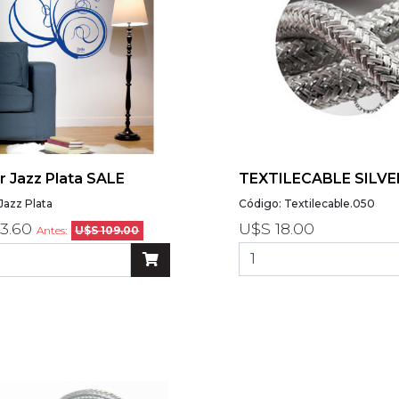
r Jazz Plata SALE
TEXTILECABLE SILVE
Jazz Plata
Código: Textilecable.050
3.60
U$S 18.00
Antes:
U$S 109.00