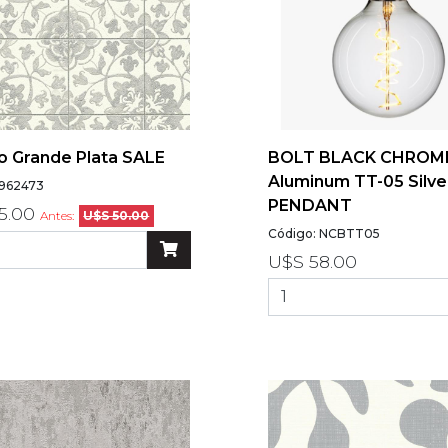
o Grande Plata SALE
BOLT BLACK CHROM
Aluminum TT-05 Silve
 962473
PENDANT
5.00
Antes:
U$S 50.00
Código: NCBTT05
U$S 58.00