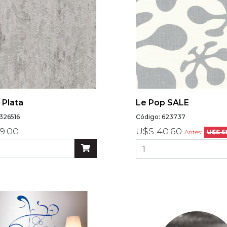
 Plata
Le Pop SALE
326516
Código: 623737
9.00
U$S 40.60
Antes:
U$S 5