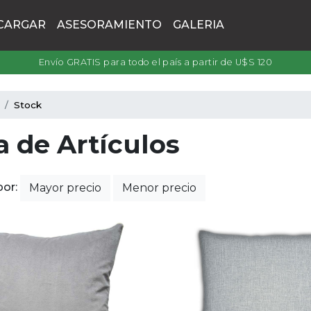
CARGAR
ASESORAMIENTO
GALERIA
Envío GRATIS para todo el país a partir de U$S 120
Stock
a de Artículos
por:
Mayor precio
Menor precio