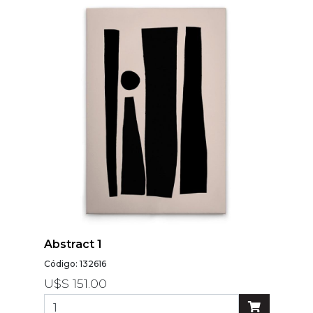
Modelos
Abstracto
Arabesco
Botanico
Escoces Y
Cuadrille
Espiga
Flor
Geometria
Guardas
Infantiles
Abstract 1
Infantiles
Código: 132616
Ladrillo
U$S 151.00
Liso