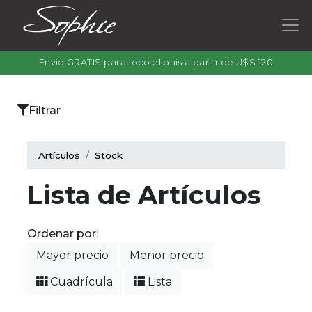
Envío GRATIS para todo el país a partir de U$S 120
×
Filtrar
Categorías
Artículos
Stock
Lista de Artículos
Filtrar
por
Ordenar por:
color
Mayor precio
Menor precio
Cuadrícula
Lista