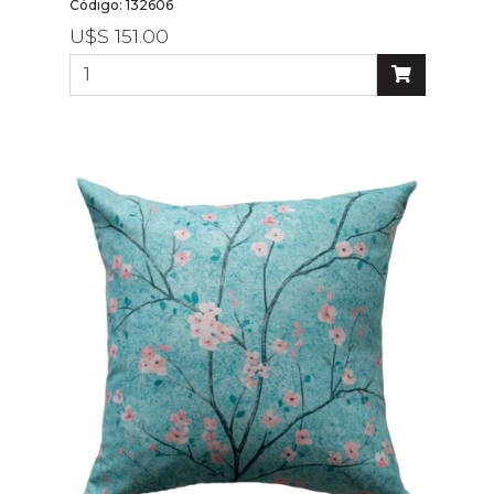
por
Código: 132606
precio
U$S 151.00