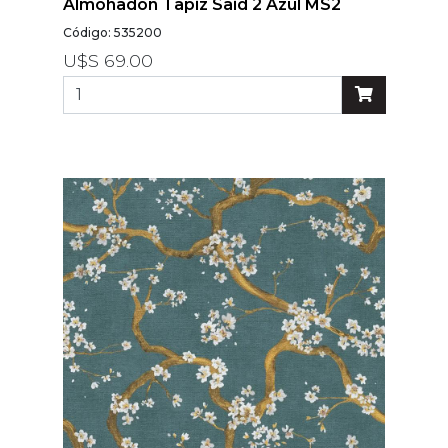
Almohadón Tapiz Said 2 Azul MS2
Código: 535200
U$S 69.00