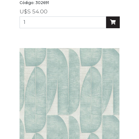
Código: 302691
U$S 54.00