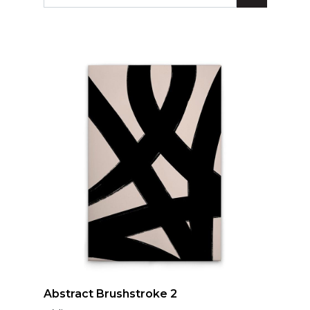
Lunares
Madera
Ondas
Pop
Raya
Rombos
SALE 1 Rollo
SALE
Oportunidades
Textura
Varios
Filtrar
Abstract Brushstroke 2