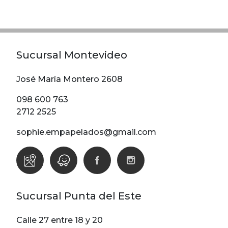
Modelos
Abstracto
Arabesco
Sucursal Montevideo
Botanico
Escoces Y
José María Montero 2608
Cuadrille
098 600 763
Espiga
2712 2525
Flor
sophie.empapelados@gmail.com
Geometria
Guardas
Infantiles
Infantiles
Sucursal Punta del Este
Ladrillo
Liso
Calle 27 entre 18 y 20