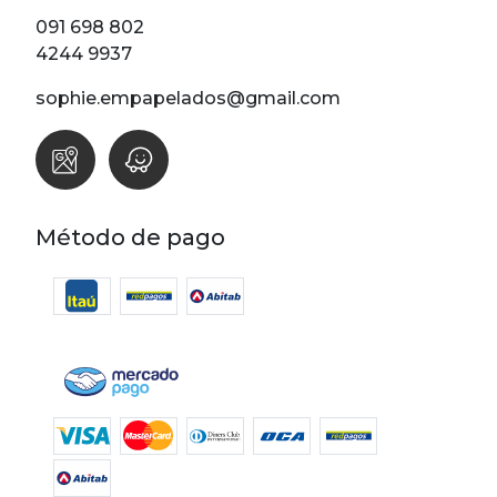
Lunares
091 698 802
Madera
4244 9937
Ondas
sophie.empapelados@gmail.com
Pop
Raya
Rombos
SALE 1 Rollo
Método de pago
SALE
Oportunidades
Textura
Varios
Filtrar