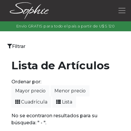
Envío GRATIS para todo el país a partir de U$S 120
×
Filtrar
Categorías
Lista de Artículos
Ordenar por:
Filtrar
Mayor precio
Menor precio
por
color
Cuadrícula
Lista
No se econtraron resultados para su
búsqueda: " - ".