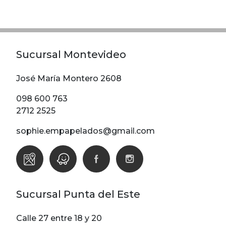
Modelos
Abstracto
Arabesco
Sucursal Montevideo
Botanico
Escoces Y
José María Montero 2608
Cuadrille
098 600 763
Espiga
2712 2525
Flor
sophie.empapelados@gmail.com
Geometria
Guardas
Infantiles
Infantiles
Sucursal Punta del Este
Ladrillo
Liso
Calle 27 entre 18 y 20