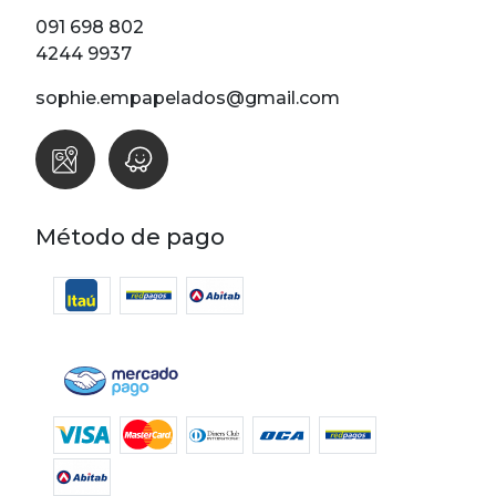
Lunares
091 698 802
Madera
4244 9937
Ondas
sophie.empapelados@gmail.com
Pop
Raya
Rombos
SALE 1 Rollo
Método de pago
SALE
Oportunidades
Textura
Varios
Filtrar