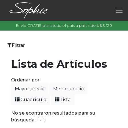
Envío GRATIS para todo el país a partir de U$S 120
×
Filtrar
Categorías
Lista de Artículos
Ordenar por:
Filtrar
Mayor precio
Menor precio
por
color
Cuadrícula
Lista
No se econtraron resultados para su
búsqueda: " - ".