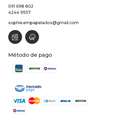
Lunares
091 698 802
Madera
4244 9937
Ondas
sophie.empapelados@gmail.com
Pop
Raya
Rombos
SALE 1 Rollo
Método de pago
SALE
Oportunidades
Textura
Varios
Filtrar