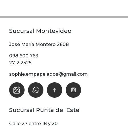
Modelos
Abstracto
Arabesco
Sucursal Montevideo
Botanico
Escoces Y
José María Montero 2608
Cuadrille
098 600 763
Espiga
2712 2525
Flor
sophie.empapelados@gmail.com
Geometria
Guardas
Infantiles
Infantiles
Sucursal Punta del Este
Ladrillo
Liso
Calle 27 entre 18 y 20