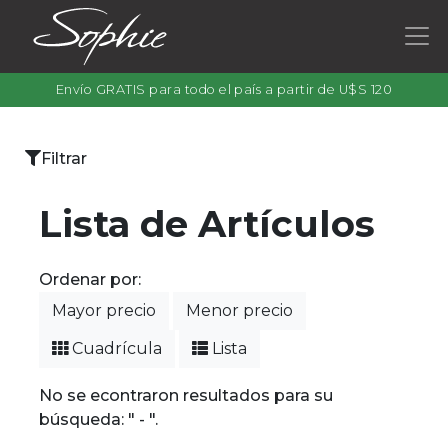
Envío GRATIS para todo el país a partir de U$S 120
×
Filtrar
Categorías
Lista de Artículos
Ordenar por:
Filtrar
Mayor precio
Menor precio
por
color
Cuadrícula
Lista
No se econtraron resultados para su
búsqueda: " - ".