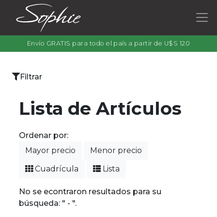
Envío GRATIS para todo el país a partir de U$S 120
×
Filtrar
Categorías
Lista de Artículos
Ordenar por:
Filtrar
Mayor precio
Menor precio
por
color
Cuadrícula
Lista
No se econtraron resultados para su
búsqueda: " - ".