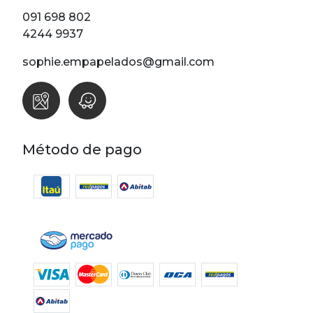
Lunares
091 698 802
Madera
4244 9937
Ondas
sophie.empapelados@gmail.com
Pop
Raya
Rombos
SALE 1 Rollo
Método de pago
SALE
Oportunidades
Textura
Varios
Filtrar