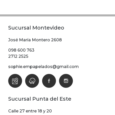
Modelos
Abstracto
Arabesco
Sucursal Montevideo
Botanico
Escoces Y
José María Montero 2608
Cuadrille
098 600 763
Espiga
2712 2525
Flor
sophie.empapelados@gmail.com
Geometria
Guardas
Infantiles
Infantiles
Sucursal Punta del Este
Ladrillo
Liso
Calle 27 entre 18 y 20