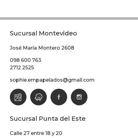
Modelos
Abstracto
Arabesco
Sucursal Montevideo
Botanico
Escoces Y
José María Montero 2608
Cuadrille
098 600 763
Espiga
2712 2525
Flor
sophie.empapelados@gmail.com
Geometria
Guardas
Infantiles
Infantiles
Sucursal Punta del Este
Ladrillo
Liso
Calle 27 entre 18 y 20