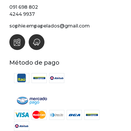
Lunares
091 698 802
Madera
4244 9937
Ondas
sophie.empapelados@gmail.com
Pop
Raya
Rombos
SALE 1 Rollo
Método de pago
SALE
Oportunidades
Textura
Varios
Filtrar