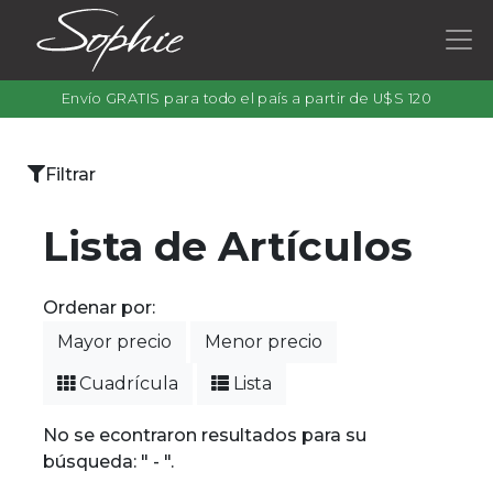
Envío GRATIS para todo el país a partir de U$S 120
×
Filtrar
Categorías
Lista de Artículos
Ordenar por:
Filtrar
Mayor precio
Menor precio
por
color
Cuadrícula
Lista
No se econtraron resultados para su
búsqueda: " - ".